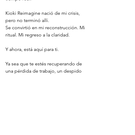
Kioki Reimagine nació de mi crisis, 
pero no terminó allí.
Se convirtió en mi reconstrucción. Mi 
ritual. Mi regreso a la claridad.
Y ahora, está aquí para ti.
Ya sea que te estés recuperando de 
una pérdida de trabajo, un despido 
discreto o simplemente sientas que tu 
historia está atascada en ediciones, 
creé estas herramientas para ayudarte. 
Para recordarte que la claridad no 
siempre viene con grandes respuestas. 
A veces, se da en pequeños y 
hermosos pasos.